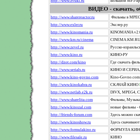
http://www.zvuki.ru
Большой MP3-а
ВИДЕО - скачать, 
http://www.sharereactor.ru
Фильмы в MPE
http://www.exler.ru
Экслер.ру
http://www.kinomania.ru
KINOMANIA v2.
http://www.km.ru/cinema
CINEMA.KM.R
http://www.zevel.ru
Русско-израильс
http://www.kino.ru
КИНО-РУ
http://dzot.com/kino
Где скачать фил
http://www.serials.ru
КИНО И СЕРИ
http://www.kino-govno.com
Kino-Govno.com
http://www.kinokabra.ru
СКАЧАЙ КИНО
http://www.netlab.e2k.ru
DIVX, MPEG4, 
http://www.sharelita.com
Фильмы, Музыка
http://www.kinozal.com
новые фильмы -
http://friends-forum.com
Здесь можно ска
http://www.kinoshow.ru
Здесь скачиваю
http://www.formulakino.ru
ФОРМУЛА КИНО 
http://www.filesale.ru
КИНО