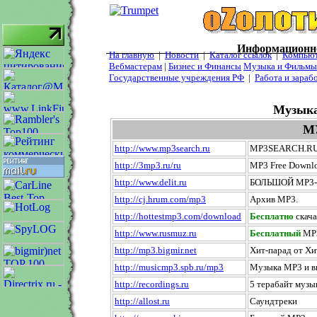
Информационно
На главную
|
Новости
|
Каталог ссылок
|
Компьют
Вебмастерам
|
Бизнес и Финансы
Музыка и Фильмы
Государственные учреждения РФ
|
Работа и зарабо
Музыка
М
http://www.mp3search.ru
MP3SEARCH.RU
http://3mp3.ru/ru
MP3 Free Downl
http://www.delit.ru
БОЛЬШОЙ MP3-
http://cj.hrum.com/mp3
Архив
MP3
.
http://hottestmp3.com/download
Бесплатно
скач
http://www.rusmuz.ru
Бесплатный
MP
http://mp3.bigmir.net
Хит-парад от Х
http://musicmp3.spb.ru/mp3
Музыка MP3 и 
http://recordings.ru
5 терабайт музы
http://allost.ru
Саундтреки